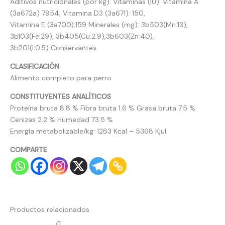
Aditivos nutricionales (por kg): Vitaminas (IU): Vitamina A
(3a672a) 7954, Vitamina D3 (3a671): 150,
Vitamina E (3a700):159 Minerales (mg): 3b503(Mn:13),
3b103(Fe:29), 3b405(Cu:2.9),3b603(Zn:40),
3b201(I:0.5) Conservantes.
CLASIFICACIÓN
Alimento completo para perro.
CONSTITUYENTES ANALÍTICOS
Proteína bruta 8.8 % Fibra bruta 1.6 % Grasa bruta 7.5 %
Cenizas 2.2 % Humedad 73.5 %
Energía metabolizable/kg: 1283 Kcal – 5368 Kjul
COMPARTE
Productos relacionados