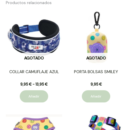
Productos relacionados
Rango
Este
de
producto
precios:
desde
tiene
9,95 €
múltiples
hasta
variantes.
13,95 €
Las
opciones
AGOTADO
AGOTADO
se
pueden
COLLAR CAMUFLAJE AZUL
PORTA BOLSAS SMILEY
elegir
en
9,95
€
-
13,95
€
9,95
€
la
página
Añadir
Añadir
de
producto
Este
Este
producto
producto